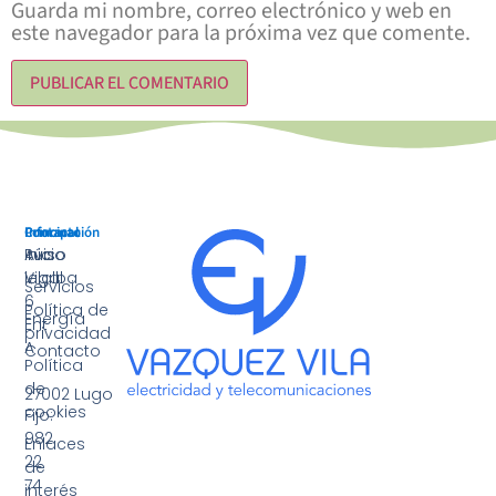
Guarda mi nombre, correo electrónico y web en
este navegador para la próxima vez que comente.
Principal
Información
Contacto
Inicio
Aviso
Rúa
legal
Vilalba
Servicios
6
Política de
Energía
Ent
privacidad
A
Contacto
Política
·
de
27002 Lugo
cookies
Fijo:
982
Enlaces
22
de
74
interés