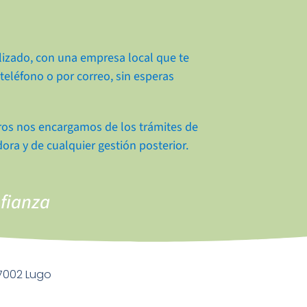
lizado, con una empresa local que te
teléfono o por correo, sin esperas
ros nos encargamos de los trámites de
ra y de cualquier gestión posterior.
nfianza
27002 Lugo