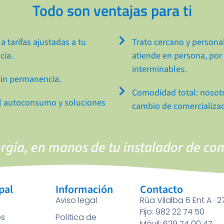
Todo son ventajas para ti
a tarifas ajustadas a tu
Trato cercano y persona
cia.
atiende en persona, por 
interminables.
sin permanencia.
Comodidad total: nosot
 el autoconsumo y soluciones
cambio de comercializado
rgía, en manos de tu instalador de co
pal
Información
Contacto
Aviso legal
Rúa Vilalba 6 Ent A · 
Fijo: 982 22 74 50
os
Política de
Móvil: 629 74 00 47