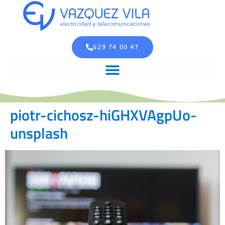
629 74 00 47
piotr-cichosz-hiGHXVAgpUo-
unsplash