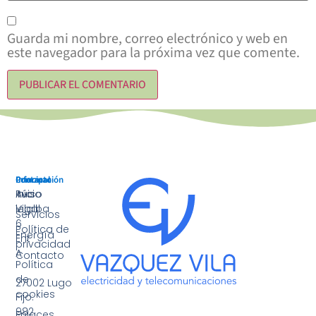
Guarda mi nombre, correo electrónico y web en
este navegador para la próxima vez que comente.
Principal
Información
Contacto
Inicio
Aviso
Rúa
legal
Vilalba
Servicios
6
Política de
Energía
Ent
privacidad
A
Contacto
Política
·
de
27002 Lugo
cookies
Fijo:
982
Enlaces