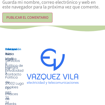
Guarda mi nombre, correo electrónico y web en
este navegador para la próxima vez que comente.
Principal
Información
Contacto
Inicio
Aviso
Rúa
legal
Vilalba
Servicios
6
Política de
Energía
Ent
privacidad
A
Contacto
Política
·
de
27002 Lugo
cookies
Fijo:
982
Enlaces
22
de
74
interés