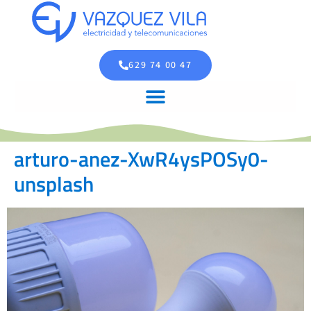
629 74 00 47
arturo-anez-XwR4ysPOSy0-
unsplash