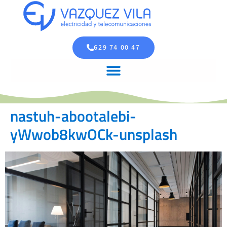
629 74 00 47
nastuh-abootalebi-
yWwob8kwOCk-unsplash