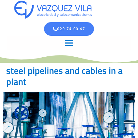
629 74 00 47
steel pipelines and cables in a
plant