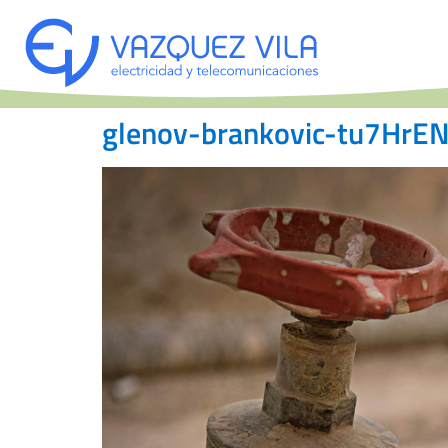
glenov-brankovic-tu7HrE