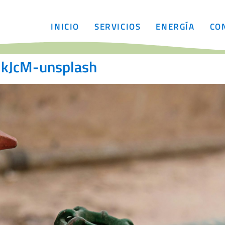
INICIO
SERVICIOS
ENERGÍA
CO
NkJcM-unsplash