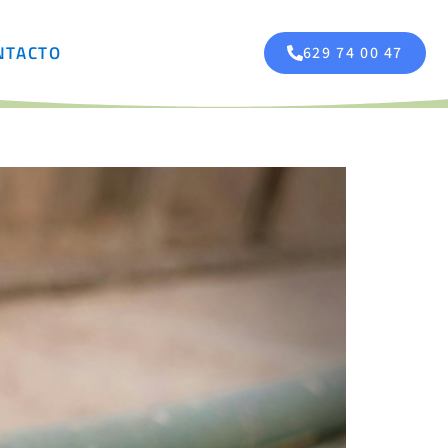
NTACTO
629 74 00 47