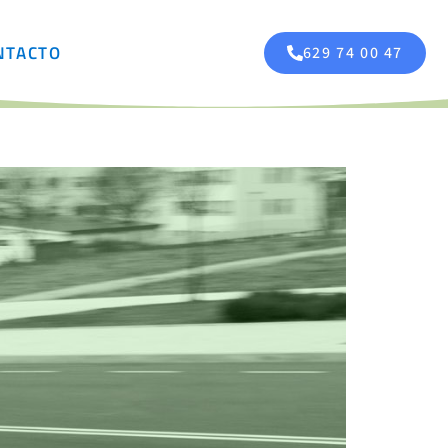
NTACTO
629 74 00 47