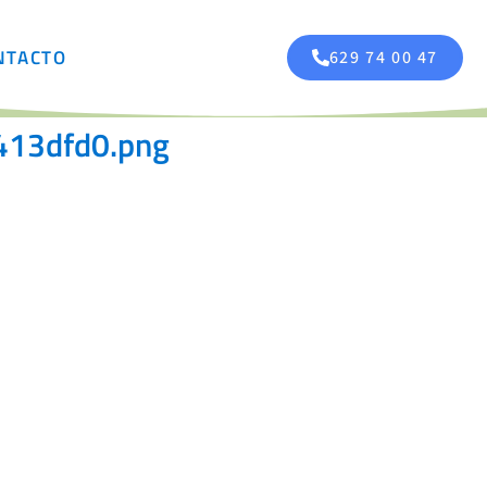
NTACTO
629 74 00 47
413dfd0.png