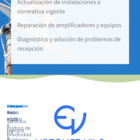
Actualización de instalaciones a
normativa vigente
Reparación de amplificadores y equipos
Diagnóstico y solución de problemas de
recepción
Principal
Información
Contacto
Inicio
Aviso
Rúa
legal
Vilalba
Servicios
6
Política de
Energía
Ent
privacidad
A
Contacto