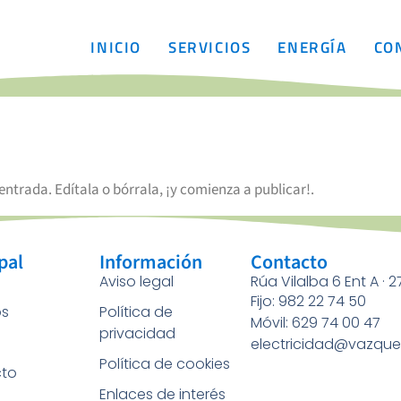
INICIO
SERVICIOS
ENERGÍA
CO
ntrada. Edítala o bórrala, ¡y comienza a publicar!.
pal
Información
Contacto
Aviso legal
Rúa Vilalba 6 Ent A · 
Fijo: 982 22 74 50
os
Política de
Móvil: 629 74 00 47
privacidad
a
electricidad@vazque
Política de cookies
to
Enlaces de interés