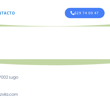
NTACTO
629 74 00 47
27002 Lugo
zvila.com